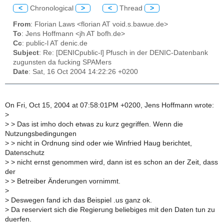
<
Chronological
>
<
Thread
>
From
: Florian Laws <florian AT void.s.bawue.de>
To
: Jens Hoffmann <jh AT bofh.de>
Cc
: public-l AT denic.de
Subject
: Re: [DENICpublic-l] Pfusch in der DENIC-Datenbank
zugunsten da fucking SPAMers
Date
: Sat, 16 Oct 2004 14:22:26 +0200
On Fri, Oct 15, 2004 at 07:58:01PM +0200, Jens Hoffmann wrote:
>
>
> Das ist imho doch etwas zu kurz gegriffen. Wenn die
Nutzungsbedingungen
>
> nicht in Ordnung sind oder wie Winfried Haug berichtet,
Datenschutz
>
> nicht ernst genommen wird, dann ist es schon an der Zeit, dass
der
>
> Betreiber Änderungen vornimmt.
>
>
Deswegen fand ich das Beispiel .us ganz ok.
>
Da reserviert sich die Regierung beliebiges mit den Daten tun zu
duerfen.