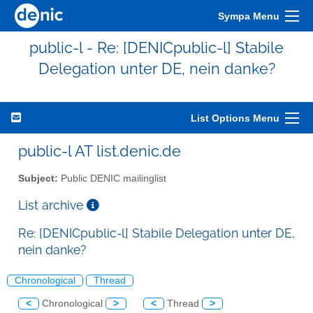
Sympa Menu
public-l - Re: [DENICpublic-l] Stabile
Delegation unter DE, nein danke?
List Options Menu
public-l AT list.denic.de
Subject:
Public DENIC mailinglist
List archive
Re: [DENICpublic-l] Stabile Delegation unter DE,
nein danke?
Chronological
Thread
<
Chronological
>
<
Thread
>