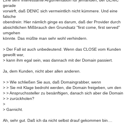
Eine sehr interessante Argumentation für jemanden, der DENIC
gerade
vorwirft, daß DENIC sich vermeintlich nicht kümmere. Und eine
falsche
obendrein: Hier nämlich ginge es darum, daß der Provider durch
absichtlichen Mißbrauch den Grundsatz "first come, first served"
umgehen
könnte. Das müßte man sehr wohl verhindern.
>
Der Fall ist auch unbedeutend. Wenn das CLOSE vom Kunden
gewollt war,
>
kann ihm egal sein, was dannach mit der Domain passiert.
Ja, dem Kunden, nicht aber allen anderen.
>
> Wie schließen Sie aus, daß Domaingrabber, wenn
>
> Sie mit Klage bedroht werden, die Domain freigeben, um den
>
> Anspruchssteller zu besänftigen, danach sich aber die Domain
>
> zurückholen?
>
>
Garnicht.
Ah, sehr gut. Daß ich da nicht selbst drauf gekommen bin....