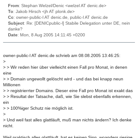
From
: Stephan Welzel/Denic <welzel AT denic.de>
To
: Jakob Hirsch <jh AT plonk.de>
Cc
: owner-public-l AT denic.de, public-l AT denic.de
Subject
: Re: [DENICpublic-l] Stabile Delegation unter DE, nein
danke?
Date
: Mon, 8 Aug 2005 14:11:45 +0200
owner-public-l AT denic.de schrieb am 08.08.2005 13:46:25:
>
>
> Wir reden hier über vielleicht einen Fall pro Monat, in denen
eine
>
> Domain ungewollt gelöscht wird - und das bei knapp neun
Millionen
>
> registrierrter Domains. Dieser eine Fall pro Monat ist exakt das
>
> Resultat der Tatsache, daß, wie Sie slebst ebenfalls erkennen,
ein
>
> 100%iger Schutz nie möglich ist.
>
>
Und weil fast alles glattläuft, muß man nichts ändern? Ich denke
nicht.
Weil praktisch alles glattläuft, hat es keinen Sinn, woanders riesige