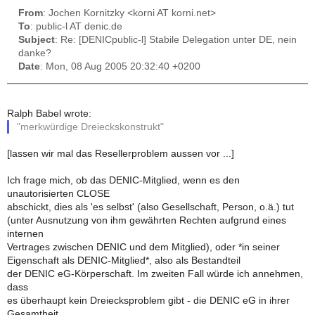
From
: Jochen Kornitzky <korni AT korni.net>
To
: public-l AT denic.de
Subject
: Re: [DENICpublic-l] Stabile Delegation unter DE, nein
danke?
Date
: Mon, 08 Aug 2005 20:32:40 +0200
Ralph Babel wrote:
"merkwürdige Dreieckskonstrukt"
[lassen wir mal das Resellerproblem aussen vor ...]
Ich frage mich, ob das DENIC-Mitglied, wenn es den
unautorisierten CLOSE
abschickt, dies als 'es selbst' (also Gesellschaft, Person, o.ä.) tut
(unter Ausnutzung von ihm gewährten Rechten aufgrund eines
internen
Vertrages zwischen DENIC und dem Mitglied), oder *in seiner
Eigenschaft als DENIC-Mitglied*, also als Bestandteil
der DENIC eG-Körperschaft. Im zweiten Fall würde ich annehmen,
dass
es überhaupt kein Dreiecksproblem gibt - die DENIC eG in ihrer
Gesamtheit