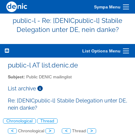
Sympa Menu
public-l - Re: [DENICpublic-l] Stabile
Delegation unter DE, nein danke?
List Options Menu
public-l AT list.denic.de
Subject:
Public DENIC mailinglist
List archive
Re: [DENICpublic-l] Stabile Delegation unter DE,
nein danke?
Chronological
Thread
<
Chronological
>
<
Thread
>