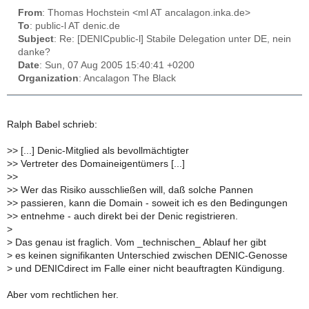
From
: Thomas Hochstein <ml AT ancalagon.inka.de>
To
: public-l AT denic.de
Subject
: Re: [DENICpublic-l] Stabile Delegation unter DE, nein
danke?
Date
: Sun, 07 Aug 2005 15:40:41 +0200
Organization
: Ancalagon The Black
Ralph Babel schrieb:
>
> [...] Denic-Mitglied als bevollmächtigter
>
> Vertreter des Domaineigentümers [...]
>
>
>
> Wer das Risiko ausschließen will, daß solche Pannen
>
> passieren, kann die Domain - soweit ich es den Bedingungen
>
> entnehme - auch direkt bei der Denic registrieren.
>
>
Das genau ist fraglich. Vom _technischen_ Ablauf her gibt
>
es keinen signifikanten Unterschied zwischen DENIC-Genosse
>
und DENICdirect im Falle einer nicht beauftragten Kündigung.
Aber vom rechtlichen her.