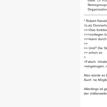
Date
: 28 Ma
Newsgroup
Organizatio
* Robert Kiessl
>
Lutz Donnerha
>
>>Das funktion
>
>>vorliegen h
>
>>kann durch F
>
>
>
> Und? Die Si
>
> schon so.
>
>
Falsch. Inhabe
>
eingetragen, 
Also würde es 
Auch 'ne Möglic
Allerdings ist g
der mittlerweile