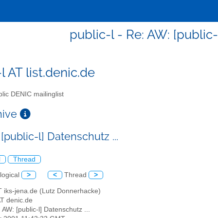
public-l - Re: AW: [public-
l AT list.denic.de
lic DENIC mailinglist
chive
[public-l] Datenschutz ...
l
Thread
logical
>
<
Thread
>
AT iks-jena.de (Lutz Donnerhacke)
 AT denic.de
: AW: [public-l] Datenschutz ...