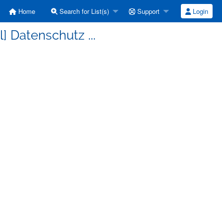
Home
Search for List(s)
Support
Login
l] Datenschutz ...