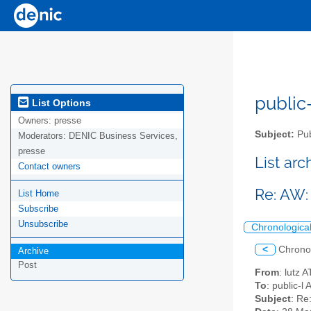
public-
List Options
Owners:
presse
Subject:
Pub
Moderators:
DENIC Business Services,
presse
List ar
Contact owners
Re: AW: 
List Home
Subscribe
Unsubscribe
Chronologica
<
Chrono
Archive
Post
From
: lutz 
To
: public-l
Subject
: Re