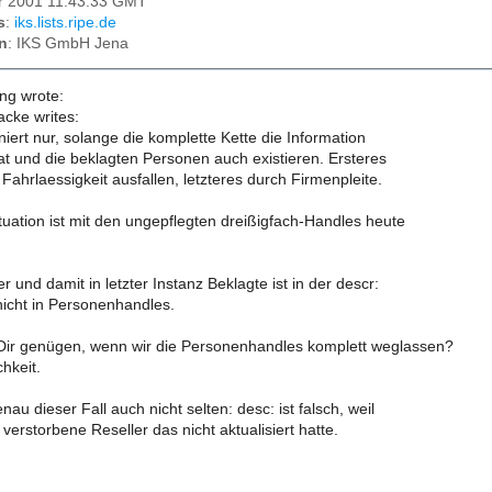
r 2001 11:43:33 GMT
s
:
iks.lists.ripe.de
n
: IKS GmbH Jena
ing wrote:
cke writes:
iert nur, solange die komplette Kette die Information
at und die beklagten Personen auch existieren. Ersteres
ahrlaessigkeit ausfallen, letzteres durch Firmenpleite.
tuation ist mit den ungepflegten dreißigfach-Handles heute
r und damit in letzter Instanz Beklagte ist in der descr:
nicht in Personenhandles.
Dir genügen, wenn wir die Personenhandles komplett weglassen?
hkeit.
enau dieser Fall auch nicht selten: desc: ist falsch, weil
 verstorbene Reseller das nicht aktualisiert hatte.