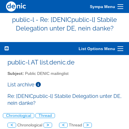
Sympa Menu
public-l - Re: [DENICpublic-l] Stabile
Delegation unter DE, nein danke?
List Options Menu
public-l AT list.denic.de
Subject:
Public DENIC mailinglist
List archive
Re: [DENICpublic-l] Stabile Delegation unter DE,
nein danke?
Chronological
Thread
<
Chronological
>
<
Thread
>