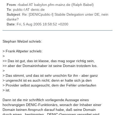
From
: rbabel AT babylon.pfm-mainz.de (Ralph Babel)
To
: public-l AT denic.de
Subject
: Re: [DENICpublic-l] Stabile Delegation unter DE, nein
danke?
Date
: Fri, 5 Aug 2005 18:58:52 +0200
Stephan Welzel schrieb:
>
Frank Altpeter schrieb:
>
>
> Das ist gut, das ist klasse, das mag sogar richtig sein,
>
> aber der Domaininhaber ist seine Domain trotzdem los.
>
>
Das stimmt, und das ist sehr unschön für ihn - aber ganz
>
ungerecht ist es auch nicht; denn er hatte sich ja den
>
Provider selbst ausgesucht, dem der Fehler unterlaufen
>
ist.
Dann ist die mir schriftlich vorliegende Aussage eines
hochrangigen DENIC-Funktionärs, wonach der Inhaber einer
Domain keinen Anspruch darauf habe, daß seine Domain
durch einen _bestimmten_ DENIC-Genossen verwaltet wird,