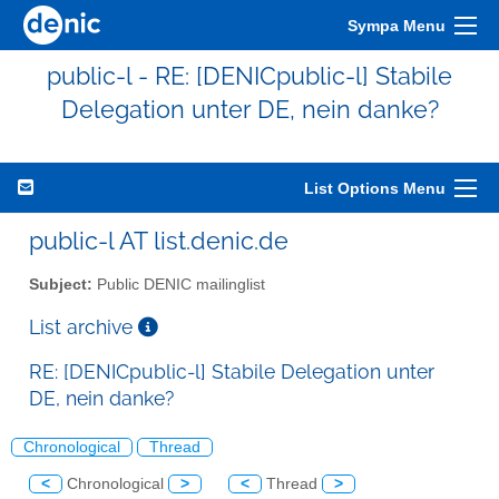
Sympa Menu
public-l - RE: [DENICpublic-l] Stabile
Delegation unter DE, nein danke?
List Options Menu
public-l AT list.denic.de
Subject:
Public DENIC mailinglist
List archive
RE: [DENICpublic-l] Stabile Delegation unter
DE, nein danke?
Chronological
Thread
<
Chronological
>
<
Thread
>