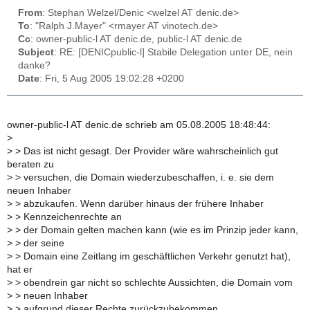
From
: Stephan Welzel/Denic <welzel AT denic.de>
To
: "Ralph J.Mayer" <rmayer AT vinotech.de>
Cc
: owner-public-l AT denic.de, public-l AT denic.de
Subject
: RE: [DENICpublic-l] Stabile Delegation unter DE, nein
danke?
Date
: Fri, 5 Aug 2005 19:02:28 +0200
owner-public-l AT denic.de schrieb am 05.08.2005 18:48:44:
>
>
> Das ist nicht gesagt. Der Provider wäre wahrscheinlich gut
beraten zu
>
> versuchen, die Domain wiederzubeschaffen, i. e. sie dem
neuen Inhaber
>
> abzukaufen. Wenn darüber hinaus der frühere Inhaber
>
> Kennzeichenrechte an
>
> der Domain gelten machen kann (wie es im Prinzip jeder kann,
>
> der seine
>
> Domain eine Zeitlang im geschäftlichen Verkehr genutzt hat),
hat er
>
> obendrein gar nicht so schlechte Aussichten, die Domain vom
>
> neuen Inhaber
>
> aufgrund dieser Rechte zurückzubekommen.