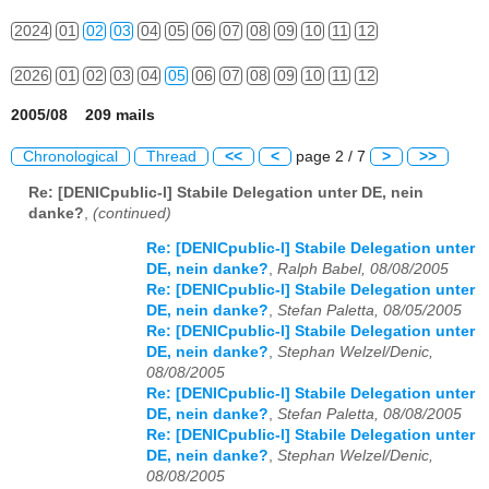
2024
01
02
03
04
05
06
07
08
09
10
11
12
2026
01
02
03
04
05
06
07
08
09
10
11
12
2005/08 209 mails
Chronological
Thread
<<
<
page 2 / 7
>
>>
Re: [DENICpublic-l] Stabile Delegation unter DE, nein
danke?
,
(continued)
Re: [DENICpublic-l] Stabile Delegation unter
DE, nein danke?
,
Ralph Babel, 08/08/2005
Re: [DENICpublic-l] Stabile Delegation unter
DE, nein danke?
,
Stefan Paletta, 08/05/2005
Re: [DENICpublic-l] Stabile Delegation unter
DE, nein danke?
,
Stephan Welzel/Denic,
08/08/2005
Re: [DENICpublic-l] Stabile Delegation unter
DE, nein danke?
,
Stefan Paletta, 08/08/2005
Re: [DENICpublic-l] Stabile Delegation unter
DE, nein danke?
,
Stephan Welzel/Denic,
08/08/2005