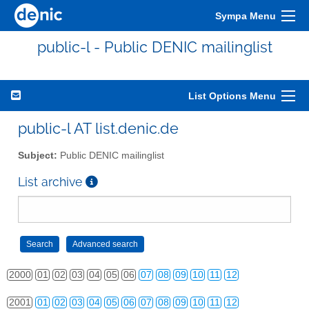
Sympa Menu
public-l - Public DENIC mailinglist
List Options Menu
public-l AT list.denic.de
Subject:
Public DENIC mailinglist
List archive
2000
01
02
03
04
05
06
07
08
09
10
11
12
2001
01
02
03
04
05
06
07
08
09
10
11
12