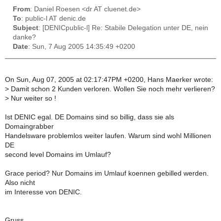
From
: Daniel Roesen <dr AT cluenet.de>
To
: public-l AT denic.de
Subject
: [DENICpublic-l] Re: Stabile Delegation unter DE, nein
danke?
Date
: Sun, 7 Aug 2005 14:35:49 +0200
On Sun, Aug 07, 2005 at 02:17:47PM +0200, Hans Maerker wrote:
>
Damit schon 2 Kunden verloren. Wollen Sie noch mehr verlieren?
>
Nur weiter so !
Ist DENIC egal. DE Domains sind so billig, dass sie als
Domaingrabber
Handelsware problemlos weiter laufen. Warum sind wohl Millionen
DE
second level Domains im Umlauf?
Grace period? Nur Domains im Umlauf koennen gebilled werden.
Also nicht
im Interesse von DENIC.
Gruss,