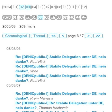
2024
01
02
03
04
05
06
07
08
09
10
11
12
2026
01
02
03
04
05
06
07
08
09
10
11
12
2005/08 209 mails
Chronological
Thread
<<
<
page 3 / 7
>
>>
05/08/06
Re: [DENICpublic-l] Stabile Delegation unter DE, nein
danke?
,
Paul Hink
Re: [DENICpublic-l] Stabile Delegation unter DE, nein
danke?
,
Wind
Re: [DENICpublic-l] Stabile Delegation unter DE, nein
danke?
,
Paul Hink
05/08/07
Re: [DENICpublic-l] Stabile Delegation unter DE, nein
danke?
,
Prem Manasvi
Re: [DENICpublic-l] Re: Stabile Delegation unter DE,
nein danke?
,
Thomas Hochstein