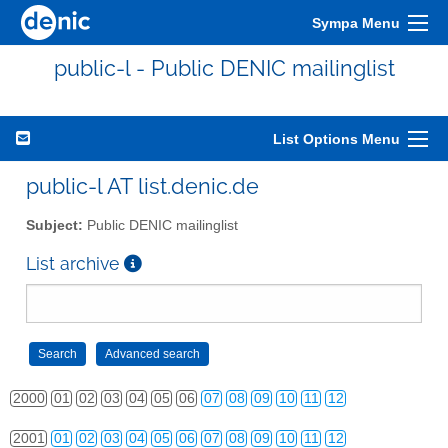
Sympa Menu
public-l - Public DENIC mailinglist
List Options Menu
public-l AT list.denic.de
Subject:
Public DENIC mailinglist
List archive
2000
01
02
03
04
05
06
07
08
09
10
11
12
2001
01
02
03
04
05
06
07
08
09
10
11
12