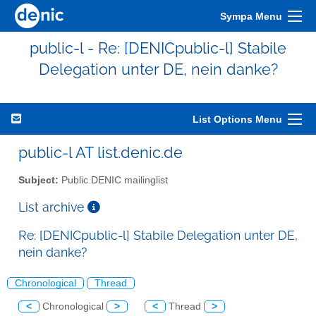
Sympa Menu
public-l - Re: [DENICpublic-l] Stabile
Delegation unter DE, nein danke?
List Options Menu
public-l AT list.denic.de
Subject:
Public DENIC mailinglist
List archive
Re: [DENICpublic-l] Stabile Delegation unter DE,
nein danke?
Chronological
Thread
<
Chronological
>
<
Thread
>