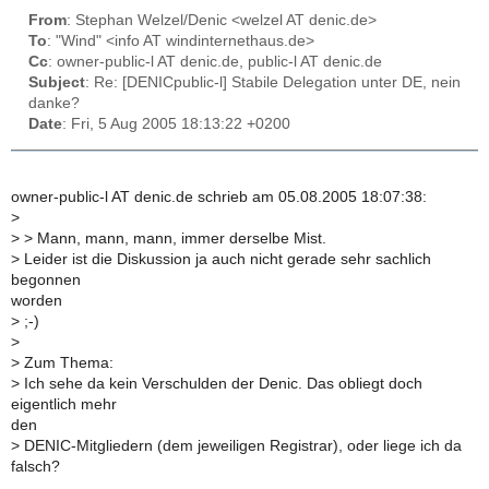
From
: Stephan Welzel/Denic <welzel AT denic.de>
To
: "Wind" <info AT windinternethaus.de>
Cc
: owner-public-l AT denic.de, public-l AT denic.de
Subject
: Re: [DENICpublic-l] Stabile Delegation unter DE, nein
danke?
Date
: Fri, 5 Aug 2005 18:13:22 +0200
owner-public-l AT denic.de schrieb am 05.08.2005 18:07:38:
>
>
> Mann, mann, mann, immer derselbe Mist.
>
Leider ist die Diskussion ja auch nicht gerade sehr sachlich
begonnen
worden
>
;-)
>
>
Zum Thema:
>
Ich sehe da kein Verschulden der Denic. Das obliegt doch
eigentlich mehr
den
>
DENIC-Mitgliedern (dem jeweiligen Registrar), oder liege ich da
falsch?