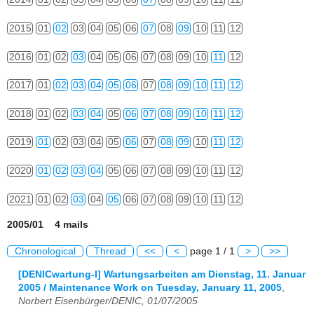
2015
01
02
03
04
05
06
07
08
09
10
11
12
2016
01
02
03
04
05
06
07
08
09
10
11
12
2017
01
02
03
04
05
06
07
08
09
10
11
12
2018
01
02
03
04
05
06
07
08
09
10
11
12
2019
01
02
03
04
05
06
07
08
09
10
11
12
2020
01
02
03
04
05
06
07
08
09
10
11
12
2021
01
02
03
04
05
06
07
08
09
10
11
12
2005/01 4 mails
Chronological
Thread
<<
<
page 1 / 1
>
>>
[DENICwartung-l] Wartungsarbeiten am Dienstag, 11. Januar
2005 / Maintenance Work on Tuesday, January 11, 2005
,
Norbert Eisenbürger/DENIC, 01/07/2005