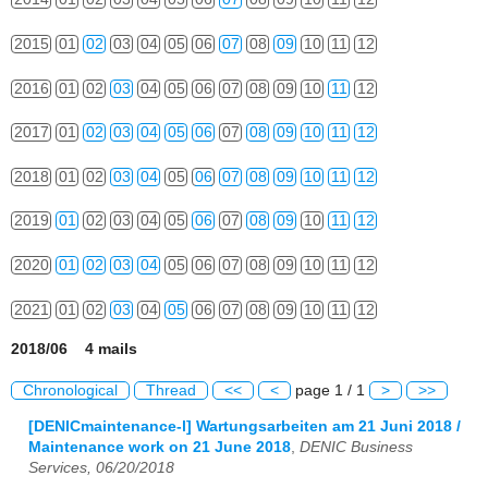
2015
01
02
03
04
05
06
07
08
09
10
11
12
2016
01
02
03
04
05
06
07
08
09
10
11
12
2017
01
02
03
04
05
06
07
08
09
10
11
12
2018
01
02
03
04
05
06
07
08
09
10
11
12
2019
01
02
03
04
05
06
07
08
09
10
11
12
2020
01
02
03
04
05
06
07
08
09
10
11
12
2021
01
02
03
04
05
06
07
08
09
10
11
12
2018/06 4 mails
Chronological
Thread
<<
<
page 1 / 1
>
>>
[DENICmaintenance-l] Wartungsarbeiten am 21 Juni 2018 /
Maintenance work on 21 June 2018
,
DENIC Business
Services, 06/20/2018