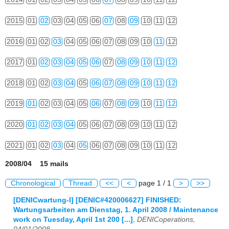
2015
01
02
03
04
05
06
07
08
09
10
11
12
2016
01
02
03
04
05
06
07
08
09
10
11
12
2017
01
02
03
04
05
06
07
08
09
10
11
12
2018
01
02
03
04
05
06
07
08
09
10
11
12
2019
01
02
03
04
05
06
07
08
09
10
11
12
2020
01
02
03
04
05
06
07
08
09
10
11
12
2021
01
02
03
04
05
06
07
08
09
10
11
12
2008/04 15 mails
Chronological
Thread
<<
<
page 1 / 1
>
>>
[DENICwartung-l] [DENIC#420006627] FINISHED:
Wartungsarbeiten am Dienstag, 1. April 2008 / Maintenance
work on Tuesday, April 1st 200 [...]
,
DENICoperations,