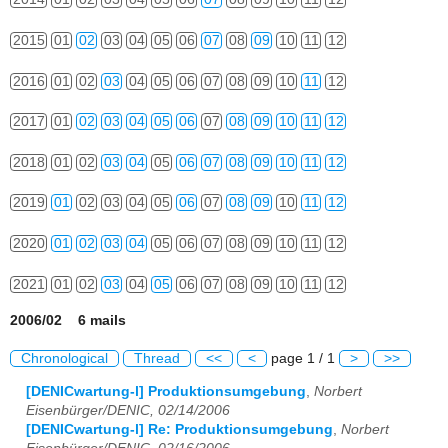
2015
01
02
03
04
05
06
07
08
09
10
11
12
2016
01
02
03
04
05
06
07
08
09
10
11
12
2017
01
02
03
04
05
06
07
08
09
10
11
12
2018
01
02
03
04
05
06
07
08
09
10
11
12
2019
01
02
03
04
05
06
07
08
09
10
11
12
2020
01
02
03
04
05
06
07
08
09
10
11
12
2021
01
02
03
04
05
06
07
08
09
10
11
12
2006/02 6 mails
Chronological
Thread
<<
<
page 1 / 1
>
>>
[DENICwartung-l] Produktionsumgebung
,
Norbert
Eisenbürger/DENIC, 02/14/2006
[DENICwartung-l] Re: Produktionsumgebung
,
Norbert