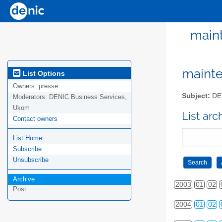
maint
mainte
List Options
Owners:
presse
Subject:
DEN
Moderators:
DENIC Business Services,
Ukom
List ar
Contact owners
List Home
Subscribe
Unsubscribe
Archive
2003
01
02
Post
2004
01
02