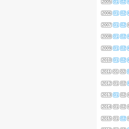
2005
01
02
2006
01
02
2007
01
02
2008
01
02
2009
01
02
2010
01
02
2011
01
02
2012
01
02
2013
01
02
2014
01
02
2015
01
02