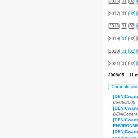
2016
01
02
2017
01
02
2018
01
02
2019
01
02
2020
01
02
2021
01
02
2008/05 11 m
Chronologica
[DENICwartu
05/05/2008
[DENICwartu
DENICoperat
[DENICwart
ENVIRONMENT
[DENICwart
maintenanc