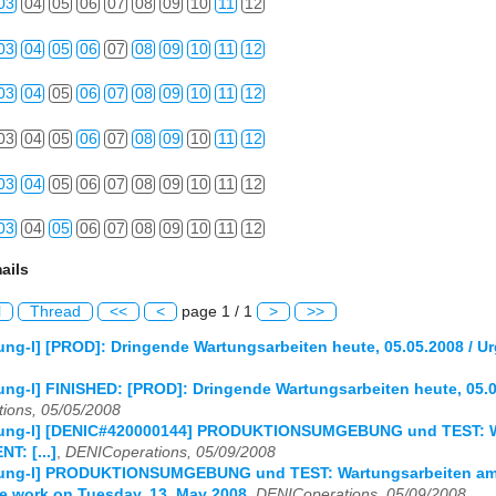
03
04
05
06
07
08
09
10
11
12
03
04
05
06
07
08
09
10
11
12
03
04
05
06
07
08
09
10
11
12
03
04
05
06
07
08
09
10
11
12
03
04
05
06
07
08
09
10
11
12
03
04
05
06
07
08
09
10
11
12
ails
l
Thread
<<
<
page 1 / 1
>
>>
ng-l] [PROD]: Dringende Wartungsarbeiten heute, 05.05.2008 / U
ng-l] FINISHED: [PROD]: Dringende Wartungsarbeiten heute, 05.0
ions, 05/05/2008
ung-l] [DENIC#420000144] PRODUKTIONSUMGEBUNG und TEST: War
: [...]
,
DENICoperations, 05/09/2008
ung-l] PRODUKTIONSUMGEBUNG und TEST: Wartungsarbeiten am 
e work on Tuesday, 13. May 2008
,
DENICoperations, 05/09/2008