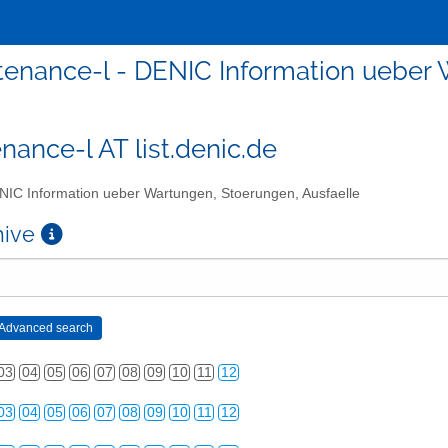
enance-l - DENIC Information ueber 
nance-l AT list.denic.de
IC Information ueber Wartungen, Stoerungen, Ausfaelle
chive
03
04
05
06
07
08
09
10
11
12
03
04
05
06
07
08
09
10
11
12