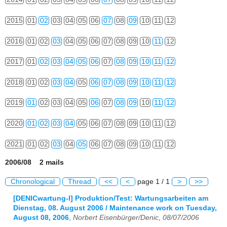
2015
01
02
03
04
05
06
07
08
09
10
11
12
2016
01
02
03
04
05
06
07
08
09
10
11
12
2017
01
02
03
04
05
06
07
08
09
10
11
12
2018
01
02
03
04
05
06
07
08
09
10
11
12
2019
01
02
03
04
05
06
07
08
09
10
11
12
2020
01
02
03
04
05
06
07
08
09
10
11
12
2021
01
02
03
04
05
06
07
08
09
10
11
12
2006/08 2 mails
Chronological
Thread
<<
<
page 1 / 1
>
>>
[DENICwartung-l] Produktion/Test: Wartungsarbeiten am
Dienstag, 08. August 2006 / Maintenance work on Tuesday,
August 08, 2006
,
Norbert Eisenbürger/Denic, 08/07/2006