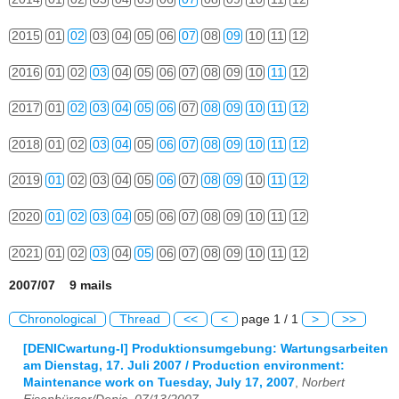
2015
01
02
03
04
05
06
07
08
09
10
11
12
2016
01
02
03
04
05
06
07
08
09
10
11
12
2017
01
02
03
04
05
06
07
08
09
10
11
12
2018
01
02
03
04
05
06
07
08
09
10
11
12
2019
01
02
03
04
05
06
07
08
09
10
11
12
2020
01
02
03
04
05
06
07
08
09
10
11
12
2021
01
02
03
04
05
06
07
08
09
10
11
12
2007/07 9 mails
Chronological
Thread
<<
<
page 1 / 1
>
>>
[DENICwartung-l] Produktionsumgebung: Wartungsarbeiten
am Dienstag, 17. Juli 2007 / Production environment:
Maintenance work on Tuesday, July 17, 2007
,
Norbert