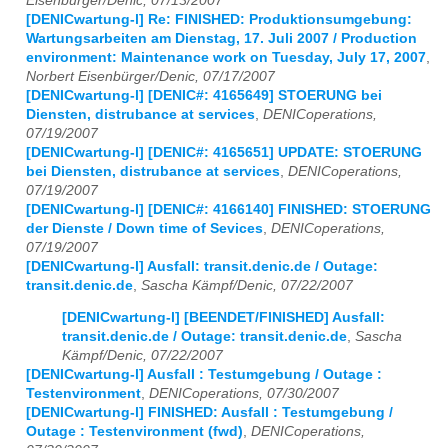
Eisenbürger/Denic, 07/13/2007
[DENICwartung-l] Re: FINISHED: Produktionsumgebung:
Wartungsarbeiten am Dienstag, 17. Juli 2007 / Production
environment: Maintenance work on Tuesday, July 17, 2007
,
Norbert Eisenbürger/Denic, 07/17/2007
[DENICwartung-l] [DENIC#: 4165649] STOERUNG bei
Diensten, distrubance at services
,
DENICoperations,
07/19/2007
[DENICwartung-l] [DENIC#: 4165651] UPDATE: STOERUNG
bei Diensten, distrubance at services
,
DENICoperations,
07/19/2007
[DENICwartung-l] [DENIC#: 4166140] FINISHED: STOERUNG
der Dienste / Down time of Sevices
,
DENICoperations,
07/19/2007
[DENICwartung-l] Ausfall: transit.denic.de / Outage:
transit.denic.de
,
Sascha Kämpf/Denic, 07/22/2007
[DENICwartung-l] [BEENDET/FINISHED] Ausfall:
transit.denic.de / Outage: transit.denic.de
,
Sascha
Kämpf/Denic, 07/22/2007
[DENICwartung-l] Ausfall : Testumgebung / Outage :
Testenvironment
,
DENICoperations, 07/30/2007
[DENICwartung-l] FINISHED: Ausfall : Testumgebung /
Outage : Testenvironment (fwd)
,
DENICoperations,