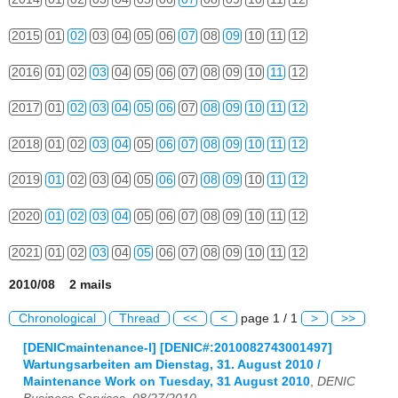
2015
01
02
03
04
05
06
07
08
09
10
11
12
2016
01
02
03
04
05
06
07
08
09
10
11
12
2017
01
02
03
04
05
06
07
08
09
10
11
12
2018
01
02
03
04
05
06
07
08
09
10
11
12
2019
01
02
03
04
05
06
07
08
09
10
11
12
2020
01
02
03
04
05
06
07
08
09
10
11
12
2021
01
02
03
04
05
06
07
08
09
10
11
12
2010/08 2 mails
Chronological
Thread
<<
<
page 1 / 1
>
>>
[DENICmaintenance-l] [DENIC#:2010082743001497]
Wartungsarbeiten am Dienstag, 31. August 2010 /
Maintenance Work on Tuesday, 31 August 2010
,
DENIC