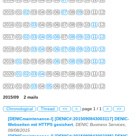
2015
01
02
03
04
05
06
07
08
09
10
11
12
2016
01
02
03
04
05
06
07
08
09
10
11
12
2017
01
02
03
04
05
06
07
08
09
10
11
12
2018
01
02
03
04
05
06
07
08
09
10
11
12
2019
01
02
03
04
05
06
07
08
09
10
11
12
2020
01
02
03
04
05
06
07
08
09
10
11
12
2021
01
02
03
04
05
06
07
08
09
10
11
12
2015/09 2 mails
Chronological
Thread
<<
<
page 1 / 1
>
>>
[DENICmaintenance-l] [DENIC#:2015090843003117] DENIC-
Webseiten mit HTTPS gesichert
,
DENIC Business Services,
09/08/2015