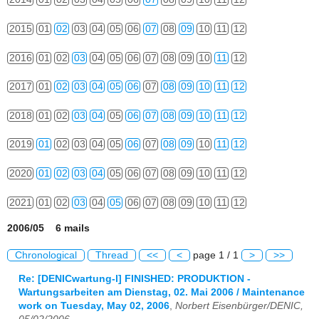
2015
01
02
03
04
05
06
07
08
09
10
11
12
2016
01
02
03
04
05
06
07
08
09
10
11
12
2017
01
02
03
04
05
06
07
08
09
10
11
12
2018
01
02
03
04
05
06
07
08
09
10
11
12
2019
01
02
03
04
05
06
07
08
09
10
11
12
2020
01
02
03
04
05
06
07
08
09
10
11
12
2021
01
02
03
04
05
06
07
08
09
10
11
12
2006/05 6 mails
Chronological
Thread
<<
<
page 1 / 1
>
>>
Re: [DENICwartung-l] FINISHED: PRODUKTION -
Wartungsarbeiten am Dienstag, 02. Mai 2006 / Maintenance
work on Tuesday, May 02, 2006
,
Norbert Eisenbürger/DENIC,