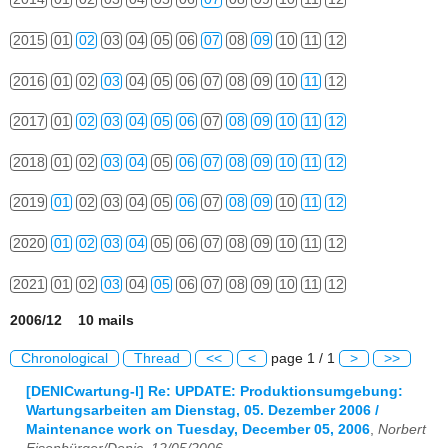
2015
01
02
03
04
05
06
07
08
09
10
11
12
2016
01
02
03
04
05
06
07
08
09
10
11
12
2017
01
02
03
04
05
06
07
08
09
10
11
12
2018
01
02
03
04
05
06
07
08
09
10
11
12
2019
01
02
03
04
05
06
07
08
09
10
11
12
2020
01
02
03
04
05
06
07
08
09
10
11
12
2021
01
02
03
04
05
06
07
08
09
10
11
12
2006/12 10 mails
Chronological
Thread
<<
<
page 1 / 1
>
>>
[DENICwartung-l] Re: UPDATE: Produktionsumgebung:
Wartungsarbeiten am Dienstag, 05. Dezember 2006 /
Maintenance work on Tuesday, December 05, 2006
,
Norbert