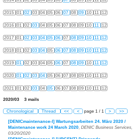
2015
01
02
03
04
05
06
07
08
09
10
11
12
2016
01
02
03
04
05
06
07
08
09
10
11
12
2017
01
02
03
04
05
06
07
08
09
10
11
12
2018
01
02
03
04
05
06
07
08
09
10
11
12
2019
01
02
03
04
05
06
07
08
09
10
11
12
2020
01
02
03
04
05
06
07
08
09
10
11
12
2021
01
02
03
04
05
06
07
08
09
10
11
12
2020/03 3 mails
Chronological
Thread
<<
<
page 1 / 1
>
>>
[DENICmaintenance-l] Wartungsarbeiten 24. März 2020 /
Maintenance work 24 March 2020
,
DENIC Business Services,
03/20/2020