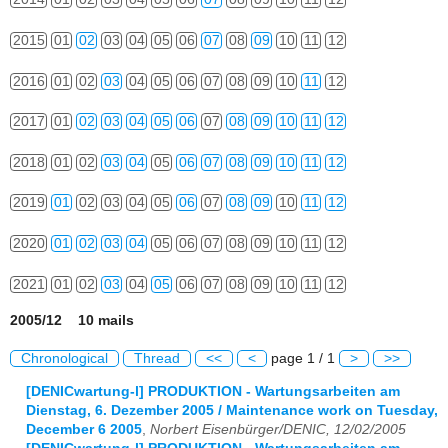
2015
01
02
03
04
05
06
07
08
09
10
11
12
2016
01
02
03
04
05
06
07
08
09
10
11
12
2017
01
02
03
04
05
06
07
08
09
10
11
12
2018
01
02
03
04
05
06
07
08
09
10
11
12
2019
01
02
03
04
05
06
07
08
09
10
11
12
2020
01
02
03
04
05
06
07
08
09
10
11
12
2021
01
02
03
04
05
06
07
08
09
10
11
12
2005/12 10 mails
Chronological
Thread
<<
<
page 1 / 1
>
>>
[DENICwartung-l] PRODUKTION - Wartungsarbeiten am
Dienstag, 6. Dezember 2005 / Maintenance work on Tuesday,
December 6 2005
,
Norbert Eisenbürger/DENIC, 12/02/2005