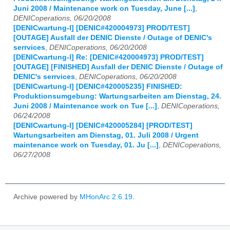
Juni 2008 / Maintenance work on Tuesday, June [...]
,
DENICoperations, 06/20/2008
[DENICwartung-l] [DENIC#420004973] PROD/TEST]
[OUTAGE] Ausfall der DENIC Dienste / Outage of DENIC's
serrvices
,
DENICoperations, 06/20/2008
[DENICwartung-l] Re: [DENIC#420004973] PROD/TEST]
[OUTAGE] [FINISHED] Ausfall der DENIC Dienste / Outage of
DENIC's serrvices
,
DENICoperations, 06/20/2008
[DENICwartung-l] [DENIC#420005235] FINISHED:
Produktionsumgebung: Wartungsarbeiten am Dienstag, 24.
Juni 2008 / Maintenance work on Tue [...]
,
DENICoperations,
06/24/2008
[DENICwartung-l] [DENIC#420005284] [PROD/TEST]
Wartungsarbeiten am Dienstag, 01. Juli 2008 / Urgent
maintenance work on Tuesday, 01. Ju [...]
,
DENICoperations,
06/27/2008
Archive powered by
MHonArc 2.6.19
.