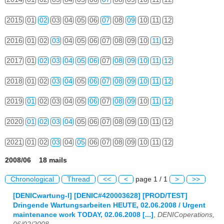
2015
01
02
03
04
05
06
07
08
09
10
11
12
2016
01
02
03
04
05
06
07
08
09
10
11
12
2017
01
02
03
04
05
06
07
08
09
10
11
12
2018
01
02
03
04
05
06
07
08
09
10
11
12
2019
01
02
03
04
05
06
07
08
09
10
11
12
2020
01
02
03
04
05
06
07
08
09
10
11
12
2021
01
02
03
04
05
06
07
08
09
10
11
12
2008/06 18 mails
Chronological
Thread
<<
<
page 1 / 1
>
>>
[DENICwartung-l] [DENIC#420003628] [PROD/TEST]
Dringende Wartungsarbeiten HEUTE, 02.06.2008 / Urgent
maintenance work TODAY, 02.06.2008 [...]
,
DENICoperations,