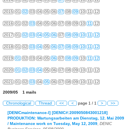
2015
01
02
03
04
05
06
07
08
09
10
11
12
2016
01
02
03
04
05
06
07
08
09
10
11
12
2017
01
02
03
04
05
06
07
08
09
10
11
12
2018
01
02
03
04
05
06
07
08
09
10
11
12
2019
01
02
03
04
05
06
07
08
09
10
11
12
2020
01
02
03
04
05
06
07
08
09
10
11
12
2021
01
02
03
04
05
06
07
08
09
10
11
12
2009/05 1 mails
Chronological
Thread
<<
<
page 1 / 1
>
>>
[DENICmaintenance-l] [DENIC#:2009050843001218]
PRODUKTION: Wartungsarbeiten am Dienstag, 12. Mai 2009
/ Maintenance work on Tuesday, May 12, 2009
,
DENIC