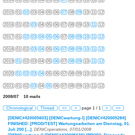
2015
01
02
03
04
05
06
07
08
09
10
11
12
2016
01
02
03
04
05
06
07
08
09
10
11
12
2017
01
02
03
04
05
06
07
08
09
10
11
12
2018
01
02
03
04
05
06
07
08
09
10
11
12
2019
01
02
03
04
05
06
07
08
09
10
11
12
2020
01
02
03
04
05
06
07
08
09
10
11
12
2021
01
02
03
04
05
06
07
08
09
10
11
12
2008/07 10 mails
Chronological
Thread
<<
<
page 1 / 1
>
>>
[DENIC#420005603] [DENICwartung-l] [DENIC#420005284]
FINISHED: [PROD/TEST] Wartungsarbeiten am Dienstag, 01.
Juli 200 [...]
,
DENICoperations, 07/01/2008