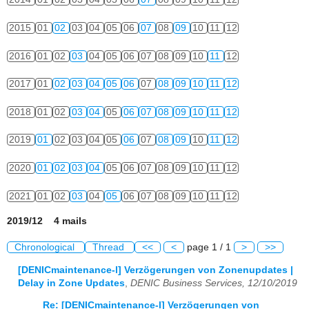
2015
01
02
03
04
05
06
07
08
09
10
11
12
2016
01
02
03
04
05
06
07
08
09
10
11
12
2017
01
02
03
04
05
06
07
08
09
10
11
12
2018
01
02
03
04
05
06
07
08
09
10
11
12
2019
01
02
03
04
05
06
07
08
09
10
11
12
2020
01
02
03
04
05
06
07
08
09
10
11
12
2021
01
02
03
04
05
06
07
08
09
10
11
12
2019/12 4 mails
Chronological
Thread
<<
<
page 1 / 1
>
>>
[DENICmaintenance-l] Verzögerungen von Zonenupdates |
Delay in Zone Updates
,
DENIC Business Services, 12/10/2019
Re: [DENICmaintenance-l] Verzögerungen von