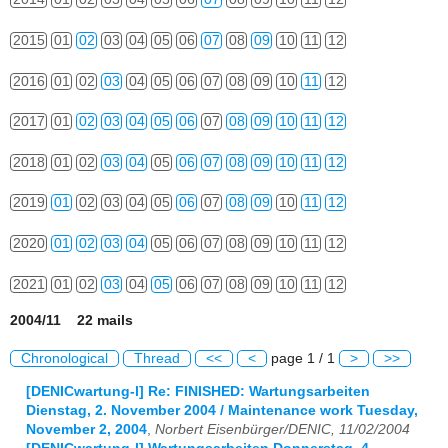
2015
01
02
03
04
05
06
07
08
09
10
11
12
2016
01
02
03
04
05
06
07
08
09
10
11
12
2017
01
02
03
04
05
06
07
08
09
10
11
12
2018
01
02
03
04
05
06
07
08
09
10
11
12
2019
01
02
03
04
05
06
07
08
09
10
11
12
2020
01
02
03
04
05
06
07
08
09
10
11
12
2021
01
02
03
04
05
06
07
08
09
10
11
12
2004/11 22 mails
Chronological
Thread
<<
<
page 1 / 1
>
>>
[DENICwartung-l] Re: FINISHED: Wartungsarbeiten
Dienstag, 2. November 2004 / Maintenance work Tuesday,
November 2, 2004
,
Norbert Eisenbürger/DENIC, 11/02/2004