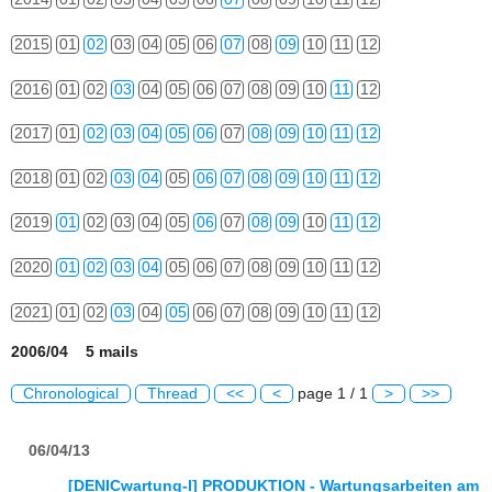
2015
01
02
03
04
05
06
07
08
09
10
11
12
2016
01
02
03
04
05
06
07
08
09
10
11
12
2017
01
02
03
04
05
06
07
08
09
10
11
12
2018
01
02
03
04
05
06
07
08
09
10
11
12
2019
01
02
03
04
05
06
07
08
09
10
11
12
2020
01
02
03
04
05
06
07
08
09
10
11
12
2021
01
02
03
04
05
06
07
08
09
10
11
12
2006/04 5 mails
Chronological
Thread
<<
<
page 1 / 1
>
>>
06/04/13
[DENICwartung-l] PRODUKTION - Wartungsarbeiten am