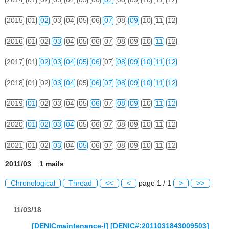
2015
01
02
03
04
05
06
07
08
09
10
11
12
2016
01
02
03
04
05
06
07
08
09
10
11
12
2017
01
02
03
04
05
06
07
08
09
10
11
12
2018
01
02
03
04
05
06
07
08
09
10
11
12
2019
01
02
03
04
05
06
07
08
09
10
11
12
2020
01
02
03
04
05
06
07
08
09
10
11
12
2021
01
02
03
04
05
06
07
08
09
10
11
12
2011/03 1 mails
Chronological
Thread
<<
<
page 1 / 1
>
>>
11/03/18
[DENICmaintenance-l] [DENIC#:2011031843009503]