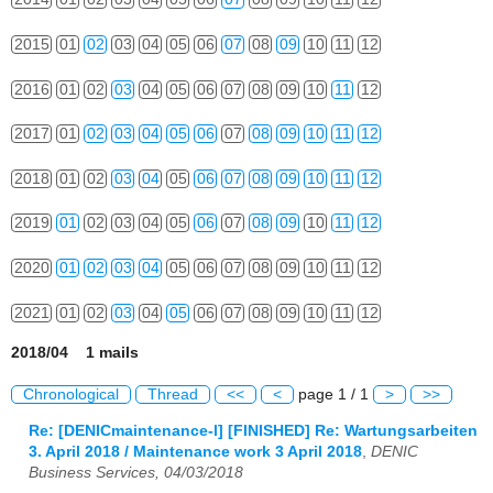
2015
01
02
03
04
05
06
07
08
09
10
11
12
2016
01
02
03
04
05
06
07
08
09
10
11
12
2017
01
02
03
04
05
06
07
08
09
10
11
12
2018
01
02
03
04
05
06
07
08
09
10
11
12
2019
01
02
03
04
05
06
07
08
09
10
11
12
2020
01
02
03
04
05
06
07
08
09
10
11
12
2021
01
02
03
04
05
06
07
08
09
10
11
12
2018/04 1 mails
Chronological
Thread
<<
<
page 1 / 1
>
>>
Re: [DENICmaintenance-l] [FINISHED] Re: Wartungsarbeiten
3. April 2018 / Maintenance work 3 April 2018
,
DENIC
Business Services, 04/03/2018