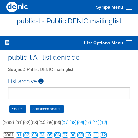
Sympa Menu
public-l - Public DENIC mailinglist
List Options Menu
public-l AT list.denic.de
Subject:
Public DENIC mailinglist
List archive
2000
01
02
03
04
05
06
07
08
09
10
11
12
2001
01
02
03
04
05
06
07
08
09
10
11
12