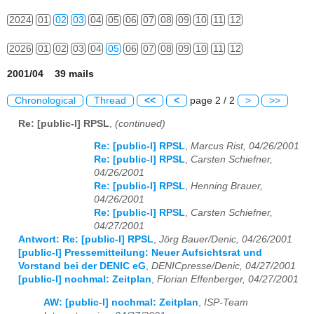
2024
01
02
03
04
05
06
07
08
09
10
11
12
2026
01
02
03
04
05
06
07
08
09
10
11
12
2001/04 39 mails
Chronological
Thread
<<
<
page 2 / 2
>
>>
Re: [public-l] RPSL
,
(continued)
Re: [public-l] RPSL
,
Marcus Rist, 04/26/2001
Re: [public-l] RPSL
,
Carsten Schiefner,
04/26/2001
Re: [public-l] RPSL
,
Henning Brauer,
04/26/2001
Re: [public-l] RPSL
,
Carsten Schiefner,
04/27/2001
Antwort: Re: [public-l] RPSL
,
Jörg Bauer/Denic, 04/26/2001
[public-l] Pressemitteilung: Neuer Aufsichtsrat und
Vorstand bei der DENIC eG
,
DENICpresse/Denic, 04/27/2001
[public-l] nochmal: Zeitplan
,
Florian Effenberger, 04/27/2001
AW: [public-l] nochmal: Zeitplan
,
ISP-Team