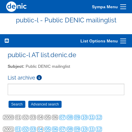
Sympa Menu
public-l - Public DENIC mailinglist
List Options Menu
public-l AT list.denic.de
Subject:
Public DENIC mailinglist
List archive
2000
01
02
03
04
05
06
07
08
09
10
11
12
2001
01
02
03
04
05
06
07
08
09
10
11
12