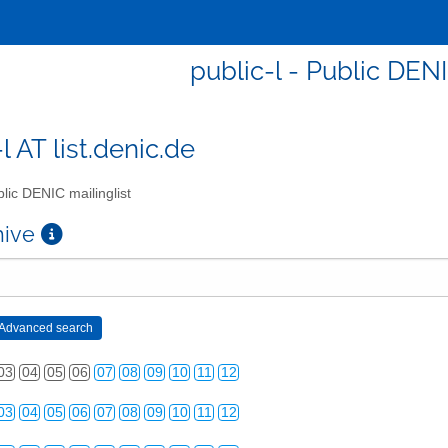
public-l - Public DENI
l AT list.denic.de
lic DENIC mailinglist
chive
03
04
05
06
07
08
09
10
11
12
03
04
05
06
07
08
09
10
11
12