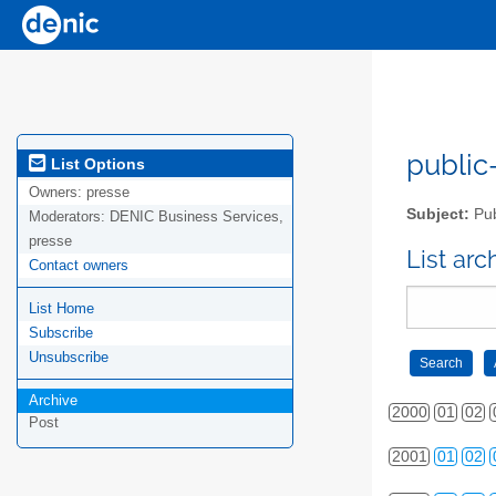
public-
List Options
Owners:
presse
Subject:
Pub
Moderators:
DENIC Business Services,
presse
List ar
Contact owners
List Home
Subscribe
Unsubscribe
Archive
2000
01
02
Post
2001
01
02