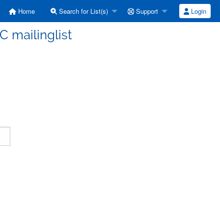
Home
Search for List(s)
Support
Login
C mailinglist