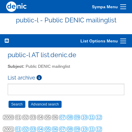
Sympa Menu
public-l - Public DENIC mailinglist
List Options Menu
public-l AT list.denic.de
Subject:
Public DENIC mailinglist
List archive
2000
01
02
03
04
05
06
07
08
09
10
11
12
2001
01
02
03
04
05
06
07
08
09
10
11
12