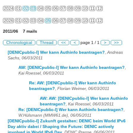
2024
01
02
03
04
05
06
07
08
09
10
11
12
2026
01
02
03
04
05
06
07
08
09
10
11
12
2011/06 7 mails
Chronological
Thread
<<
<
page 1 / 1
>
>>
[DENICpublic-l] Wer kann Authinfo beantragen?
,
Andreas
Sachs, 06/03/2011
AW: [DENICpublic-l] Wer kann Authinfo beantragen?
,
Kai Roessel, 06/03/2011
Re: AW: [DENICpublic-l] Wer kann Authinfo
beantragen?
,
Florian Weimer, 06/03/2011
AW: AW: [DENICpublic-l] Wer kann Authinfo
beantragen?
,
Kai Roessel, 06/03/2011
Re: [DENICpublic-l] Wer kann Authinfo beantragen?
,
W.Hülsmann (MMW61.de), 06/05/2011
[DENICpublic-l] Zukunft gestalten: DENIC beim World IPv6
Day aktiv dabei / Shaping the Future: DENIC actively
involved in World IPv6 Day
,
DENIC Presse, 06/06/2011