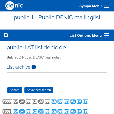
Sympa Menu
public-l - Public DENIC mailinglist
List Options Menu
public-l AT list.denic.de
Subject:
Public DENIC mailinglist
List archive
2000
01
02
03
04
05
06
07
08
09
10
11
12
2001
01
02
03
04
05
06
07
08
09
10
11
12