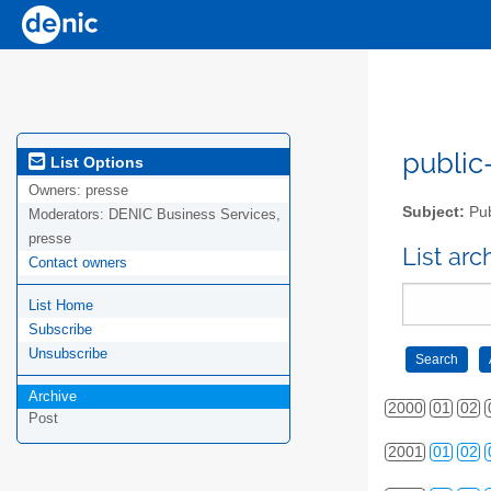
public-
List Options
Owners:
presse
Subject:
Pub
Moderators:
DENIC Business Services,
presse
List ar
Contact owners
List Home
Subscribe
Unsubscribe
Archive
2000
01
02
Post
2001
01
02