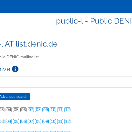
public-l - Public DENI
l AT list.denic.de
lic DENIC mailinglist
chive
03
04
05
06
07
08
09
10
11
12
03
04
05
06
07
08
09
10
11
12