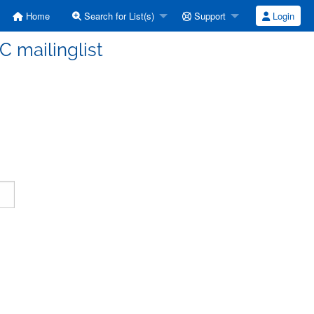
Home
Search for List(s)
Support
Login
C mailinglist