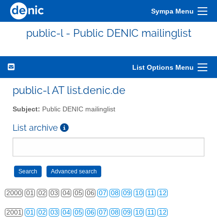
Sympa Menu
public-l - Public DENIC mailinglist
List Options Menu
public-l AT list.denic.de
Subject:
Public DENIC mailinglist
List archive
2000
01
02
03
04
05
06
07
08
09
10
11
12
2001
01
02
03
04
05
06
07
08
09
10
11
12