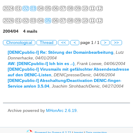
2024
01
02
03
04
05
06
07
08
09
10
11
12
2026
01
02
03
04
05
06
07
08
09
10
11
12
2004/04 4 mails
Chronological
Thread
<<
<
page 1 / 1
>
>>
[DENICpublic-l] Re: Störung der Domainbearbeitung
,
Lutz
Donnerhacke, 04/01/2004
AW: [DENICpublic-l] Ich bin es .-)
,
Frank Loewe, 04/06/2004
[DENICpublic-l] Virusmails mit gefälschter Absenderadresse
auf den DENIC-Listen
,
DENICpresse/Denic, 04/06/2004
[DENICpublic-l] Abschaltung/Deactivation DENIC-finger-
Service am/on 3.5.04
,
Joachim Strohbach/Denic, 04/27/2004
Archive powered by
MHonArc 2.6.19
.
Powered by Sympa 6.2.72
|
Imprint
|
Data protection