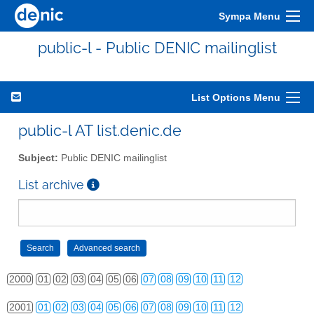
Sympa Menu
public-l - Public DENIC mailinglist
List Options Menu
public-l AT list.denic.de
Subject:
Public DENIC mailinglist
List archive
2000
01
02
03
04
05
06
07
08
09
10
11
12
2001
01
02
03
04
05
06
07
08
09
10
11
12