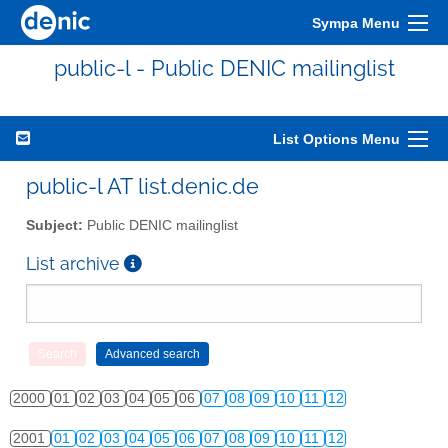
Sympa Menu
public-l - Public DENIC mailinglist
List Options Menu
public-l AT list.denic.de
Subject:
Public DENIC mailinglist
List archive
2000
01
02
03
04
05
06
07
08
09
10
11
12
2001
01
02
03
04
05
06
07
08
09
10
11
12