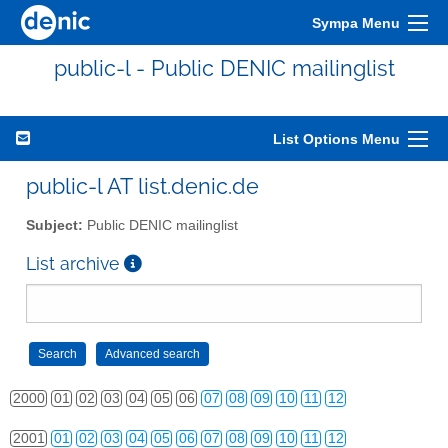
Sympa Menu
public-l - Public DENIC mailinglist
List Options Menu
public-l AT list.denic.de
Subject:
Public DENIC mailinglist
List archive
2000
01
02
03
04
05
06
07
08
09
10
11
12
2001
01
02
03
04
05
06
07
08
09
10
11
12