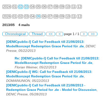
2024
01
02
03
04
05
06
07
08
09
10
11
12
2026
01
02
03
04
05
06
07
08
09
10
11
12
2013/05 4 mails
Chronological
Thread
<<
<
page 1 / 1
>
>>
[DENICpublic-l] Call for Feedback till 21/06/2013:
Modellkonzept Redemption Grace Period für .de
,
DENIC
Presse, 05/22/2013
Re: [DENICpublic-l] Call for Feedback till 21/06/2013:
Modellkonzept Redemption Grace Period für .de
,
Florian Weimer, 05/22/2013
[DENICpublic-l] WG: Call for Feedback till 21/06/2013:
Modellkonzept Redemption Grace Period für .de
,
DOMAINUNION, 05/22/2013
[DENICpublic-l] Call for Feedback till 21/06/2013 -
Redemption Grace Period for .de - Model for Discussion
,
DENIC Presse, 05/28/2013