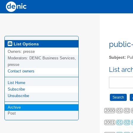
public-
List Options
Owners:
presse
Subject:
Pub
Moderators:
DENIC Business Services,
presse
List ar
Contact owners
List Home
Subscribe
Unsubscribe
Archive
2000
01
02
Post
2001
01
02