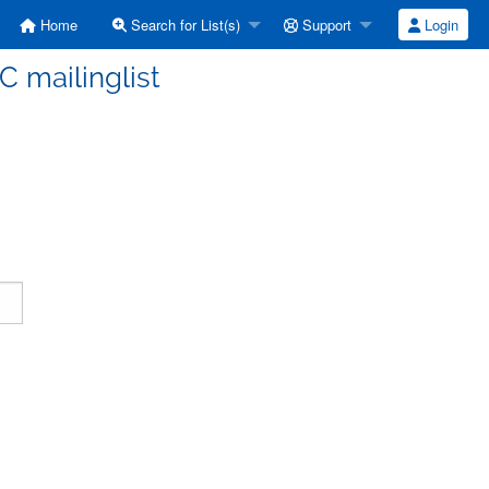
Home
Search for List(s)
Support
Login
C mailinglist