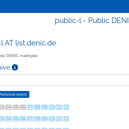
public-l - Public DENI
l AT list.denic.de
lic DENIC mailinglist
chive
03
04
05
06
07
08
09
10
11
12
03
04
05
06
07
08
09
10
11
12