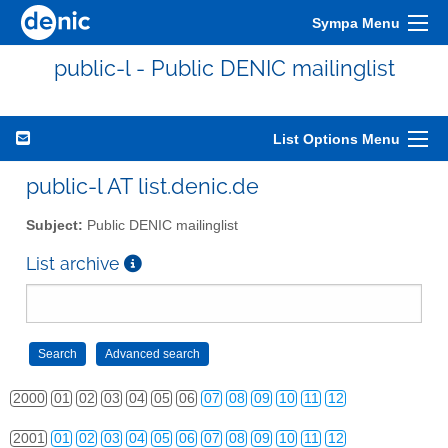
Sympa Menu
public-l - Public DENIC mailinglist
List Options Menu
public-l AT list.denic.de
Subject:
Public DENIC mailinglist
List archive
2000
01
02
03
04
05
06
07
08
09
10
11
12
2001
01
02
03
04
05
06
07
08
09
10
11
12