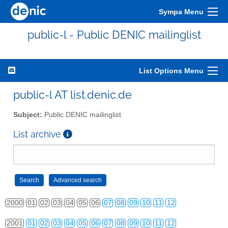
Sympa Menu
public-l - Public DENIC mailinglist
List Options Menu
public-l AT list.denic.de
Subject:
Public DENIC mailinglist
List archive
2000
01
02
03
04
05
06
07
08
09
10
11
12
2001
01
02
03
04
05
06
07
08
09
10
11
12