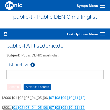
Sympa Menu
public-l - Public DENIC mailinglist
List Options Menu
public-l AT list.denic.de
Subject:
Public DENIC mailinglist
List archive
2000
01
02
03
04
05
06
07
08
09
10
11
12
2001
01
02
03
04
05
06
07
08
09
10
11
12