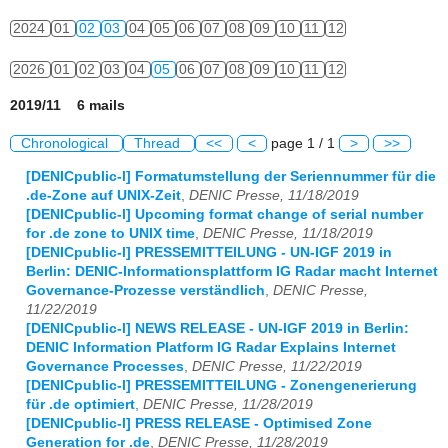
2024
01
02
03
04
05
06
07
08
09
10
11
12
2026
01
02
03
04
05
06
07
08
09
10
11
12
2019/11 6 mails
Chronological
Thread
<<
<
page 1 / 1
>
>>
[DENICpublic-l] Formatumstellung der Seriennummer für die
.de-Zone auf UNIX-Zeit
,
DENIC Presse, 11/18/2019
[DENICpublic-l] Upcoming format change of serial number
for .de zone to UNIX time
,
DENIC Presse, 11/18/2019
[DENICpublic-l] PRESSEMITTEILUNG - UN-IGF 2019 in
Berlin: DENIC-Informationsplattform IG Radar macht Internet
Governance-Prozesse verständlich
,
DENIC Presse,
11/22/2019
[DENICpublic-l] NEWS RELEASE - UN-IGF 2019 in Berlin:
DENIC Information Platform IG Radar Explains Internet
Governance Processes
,
DENIC Presse, 11/22/2019
[DENICpublic-l] PRESSEMITTEILUNG - Zonengenerierung
für .de optimiert
,
DENIC Presse, 11/28/2019
[DENICpublic-l] PRESS RELEASE - Optimised Zone
Generation for .de
,
DENIC Presse, 11/28/2019