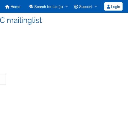
Home
Search for List(s)
Support
Login
C mailinglist