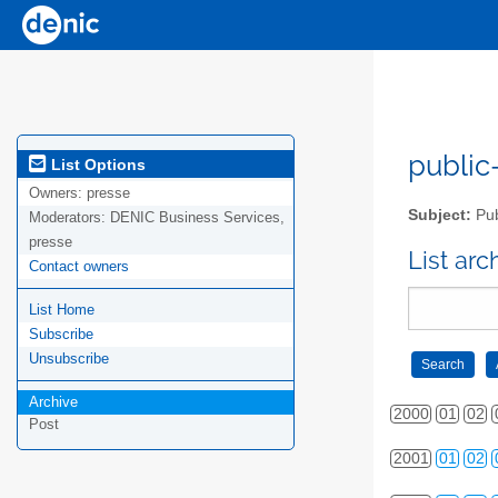
public-
List Options
Owners:
presse
Subject:
Pub
Moderators:
DENIC Business Services,
presse
List ar
Contact owners
List Home
Subscribe
Unsubscribe
Archive
2000
01
02
Post
2001
01
02