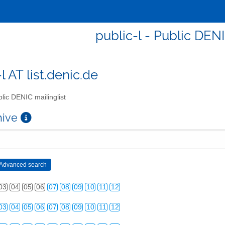
public-l - Public DENI
l AT list.denic.de
lic DENIC mailinglist
chive
03
04
05
06
07
08
09
10
11
12
03
04
05
06
07
08
09
10
11
12