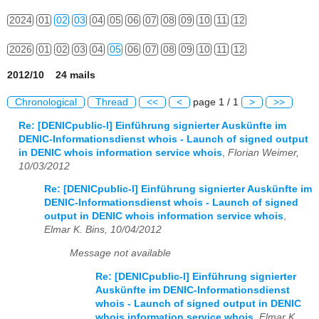
2024
01
02
03
04
05
06
07
08
09
10
11
12
2026
01
02
03
04
05
06
07
08
09
10
11
12
2012/10 24 mails
Chronological
Thread
<<
<
page 1 / 1
>
>>
Re: [DENICpublic-l] Einführung signierter Auskünfte im
DENIC-Informationsdienst whois - Launch of signed output
in DENIC whois information service whois
,
Florian Weimer,
10/03/2012
Re: [DENICpublic-l] Einführung signierter Auskünfte im
DENIC-Informationsdienst whois - Launch of signed
output in DENIC whois information service whois
,
Elmar K. Bins, 10/04/2012
Message not available
Re: [DENICpublic-l] Einführung signierter
Auskünfte im DENIC-Informationsdienst
whois - Launch of signed output in DENIC
whois information service whois
,
Elmar K.