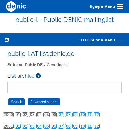
Sympa Menu
public-l - Public DENIC mailinglist
List Options Menu
public-l AT list.denic.de
Subject:
Public DENIC mailinglist
List archive
2000
01
02
03
04
05
06
07
08
09
10
11
12
2001
01
02
03
04
05
06
07
08
09
10
11
12