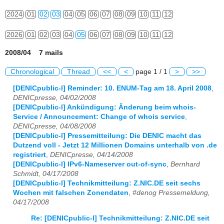
2024
01
02
03
04
05
06
07
08
09
10
11
12
2026
01
02
03
04
05
06
07
08
09
10
11
12
2008/04 7 mails
Chronological
Thread
<<
<
page 1 / 1
>
>>
[DENICpublic-l] Reminder: 10. ENUM-Tag am 18. April 2008
,
DENICpresse, 04/02/2008
[DENICpublic-l] Ankündigung: Änderung beim whois-
Service / Announcement: Change of whois service
,
DENICpresse, 04/08/2008
[DENICpublic-l] Pressemitteilung: Die DENIC macht das
Dutzend voll - Jetzt 12 Millionen Domains unterhalb von .de
registriert
,
DENICpresse, 04/14/2008
[DENICpublic-l] IPv6-Nameserver out-of-sync
,
Bernhard
Schmidt, 04/17/2008
[DENICpublic-l] Technikmitteilung: Z.NIC.DE seit sechs
Wochen mit falschen Zonendaten
,
#denog Pressemeldung,
04/17/2008
Re: [DENICpublic-l] Technikmitteilung: Z.NIC.DE seit