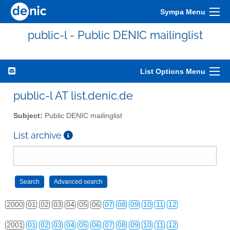
Sympa Menu
public-l - Public DENIC mailinglist
List Options Menu
public-l AT list.denic.de
Subject:
Public DENIC mailinglist
List archive
2000
01
02
03
04
05
06
07
08
09
10
11
12
2001
01
02
03
04
05
06
07
08
09
10
11
12