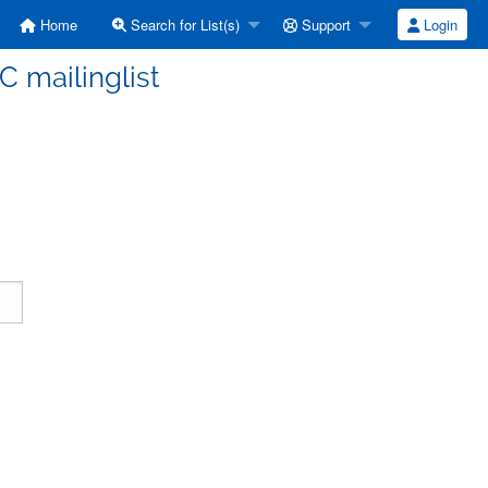
Home
Search for List(s)
Support
Login
C mailinglist