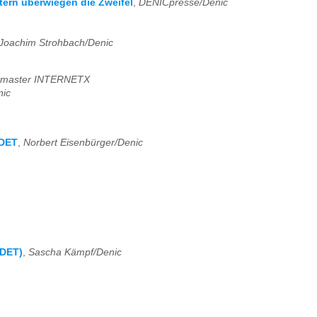
tern überwiegen die Zweifel
,
DENICpresse/Denic
Joachim Strohbach/Denic
tmaster INTERNETX
nic
NDET
,
Norbert Eisenbürger/Denic
DET)
,
Sascha Kämpf/Denic