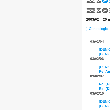
2024
01
02
2026
01
02
2003/02 20 m
Chronologica
03/02/04
[DENIC
[DENIC
03/02/06
[DENIC
Re: An
03/02/07
Re: [D
Re: [D
03/02/10
[DENIC
[DENI