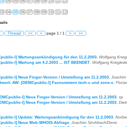
03
04
05
06
07
08
09
10
11
12
03
04
05
06
07
08
09
10
11
12
ails
l
Thread
<<
<
page 1 / 1
>
>>
public-l] Wartungsankündigung für den 11.2.2003
,
Wolfgang Krieg
public-l] Wartung am 4.2.2003 ... IST BEENDET
,
Wolfgang Krieglede
public-l] Neue Finger-Version / Umstellung am 11.2.2003
,
Joachim
twort: AW: [DENICpublic-l] Faxnummern tech-c und zone-c
,
Flori
ENICpublic-l] Neue Finger-Version / Umstellung am 11.2.2003
,
sp
ENICpublic-l] Neue Finger-Version / Umstellung am 11.2.2003
,
Diet
public-l] Update: Wartungsankündigung für den 11.2.2003
,
Norber
Cpublic-l] Neue Web-WHOIS-Abfrage
,
Joachim Strohbach/Denic