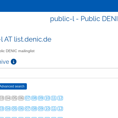
public-l - Public DENI
l AT list.denic.de
lic DENIC mailinglist
chive
03
04
05
06
07
08
09
10
11
12
03
04
05
06
07
08
09
10
11
12