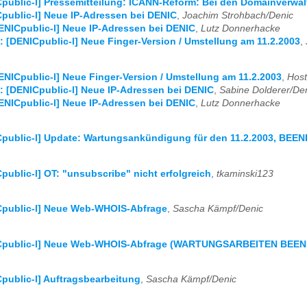
public-l] Pressemitteilung: ICANN-Reform: Bei den Domainverwal
public-l] Neue IP-Adressen bei DENIC
,
Joachim Strohbach/Denic
ENICpublic-l] Neue IP-Adressen bei DENIC
,
Lutz Donnerhacke
: [DENICpublic-l] Neue Finger-Version / Umstellung am 11.2.2003
,
ENICpublic-l] Neue Finger-Version / Umstellung am 11.2.2003
,
Hos
: [DENICpublic-l] Neue IP-Adressen bei DENIC
,
Sabine Dolderer/De
ENICpublic-l] Neue IP-Adressen bei DENIC
,
Lutz Donnerhacke
public-l] Update: Wartungsankündigung für den 11.2.2003, BEE
public-l] OT: "unsubscribe" nicht erfolgreich
,
tkaminski123
Cpublic-l] Neue Web-WHOIS-Abfrage
,
Sascha Kämpf/Denic
Cpublic-l] Neue Web-WHOIS-Abfrage (WARTUNGSARBEITEN BEEN
public-l] Auftragsbearbeitung
,
Sascha Kämpf/Denic