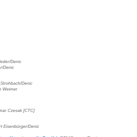
leder/Denic
r/Denic
 Strohbach/Denic
an Weimer
mar Czesak [CTC]
t Eisenbürger/Denic