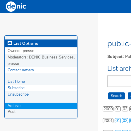
public-
List Options
Owners:
presse
Subject:
Pub
Moderators:
DENIC Business Services,
presse
List ar
Contact owners
List Home
Subscribe
Unsubscribe
Archive
2000
01
02
Post
2001
01
02